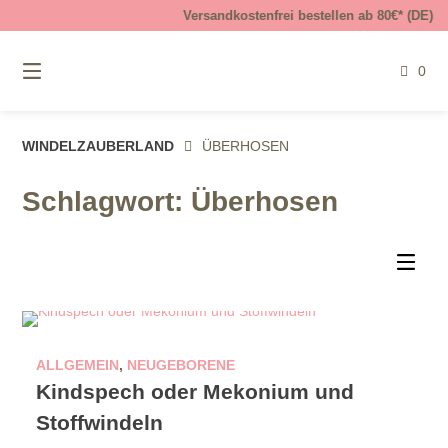
Springe
Versandkostenfrei bestellen ab 80€* (DE)
zum
Inhalt
0
WINDELZAUBERLAND
ÜBERHOSEN
Schlagwort:
Überhosen
ALLGEMEIN
,
NEUGEBORENE
Kindspech oder Mekonium und
Stoffwindeln