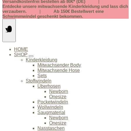
Springe
Versandkostenfrei bestellen ab 80€* (DE)
|
zum
Entdecke unsere mitwachsende Kinderkleidung und lass dich
Inhalt
verzaubern.
|
Ab 150€ Bestellwert eine
Schwimmwindel geschenkt bekommen.
HOME
SHOP
Kinderkleidung
Mitwachsender Body
Mitwachsende Hose
Sets
Stoffwindeln
Überhosen
Newborn
Onesize
Pocketwindeln
Wollwindeln
Saugmaterial
Newborn
Onesize
Nasstaschen