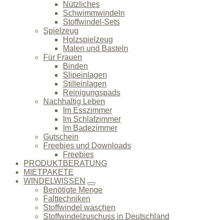
Nützliches
Schwimmwindeln
Stoffwindel-Sets
Spielzeug
Holzspielzeug
Malen und Basteln
Für Frauen
Binden
Slipeinlagen
Stilleinlagen
Reinigungspads
Nachhaltig Leben
Im Esszimmer
Im Schlafzimmer
Im Badezimmer
Gutschein
Freebies und Downloads
Freebies
PRODUKTBERATUNG
MIETPAKETE
WINDELWISSEN
Benötigte Menge
Falttechniken
Stoffwindel waschen
Stoffwindelzuschuss in Deutschland