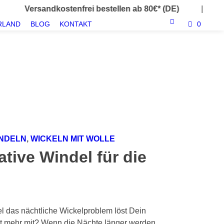
ndkostenfrei bestellen ab 80€* (DE)
|
Entdecke u
RLAND
BLOG
KONTAKT
0
INDELN
,
WICKELN MIT WOLLE
ative Windel für die
l das nächtliche Wickelproblem löst Dein
cht mehr mit? Wenn die Nächte länger werden