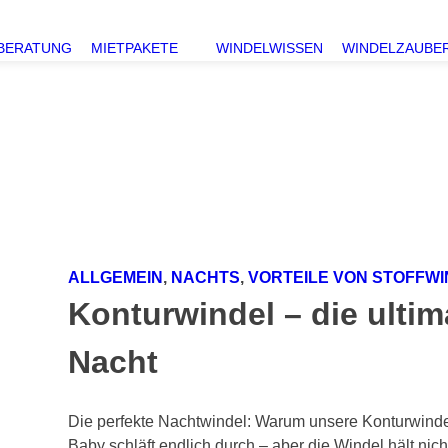
Versa
BERATUNG
MIETPAKETE
WINDELWISSEN
WINDELZAUBE
ALLGEMEIN
,
NACHTS
,
VORTEILE VON STOFFW
Konturwindel – die ultim
Nacht
Die perfekte Nachtwindel: Warum unsere Konturwinde
Baby schläft endlich durch – aber die Windel hält ni