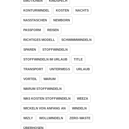
EMOTIONEN
KINDSPECH
KONTURWINDEL
KOSTEN
NACHTS
NASSTASCHEN
NEWBORN
PASSFORM
REISEN
RICHTIGES MODELL
SCHWIMMWINDELN
SPAREN
STOFFWINDELN
STOFFWINDELN IM URLAUB
TITLE
TRANSPORT
UNTERWEGS
URLAUB
VORTEIL
WARUM
WARUM STOFFWINDELN
WAS KOSTEN STOFFWINDELN
WEEZA
WICKELN VON ANFANG AN
WINDELN
WIZLY
WOLLWINDELN
ZERO-WASTE
ÜBERHOSEN