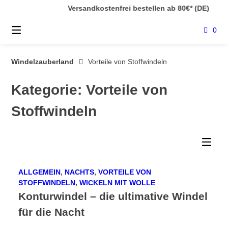
Springe
Versandkostenfrei bestellen ab 80€* (DE)
|
zum
Inhalt
0
Windelzauberland
Vorteile von Stoffwindeln
Kategorie:
Vorteile von
Stoffwindeln
ALLGEMEIN
,
NACHTS
,
VORTEILE VON
STOFFWINDELN
,
WICKELN MIT WOLLE
Konturwindel – die ultimative Windel
für die Nacht