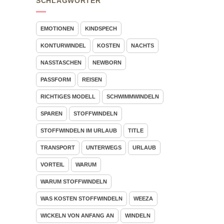
SCHLAGWÖRTER
EMOTIONEN
KINDSPECH
KONTURWINDEL
KOSTEN
NACHTS
NASSTASCHEN
NEWBORN
PASSFORM
REISEN
RICHTIGES MODELL
SCHWIMMWINDELN
SPAREN
STOFFWINDELN
STOFFWINDELN IM URLAUB
TITLE
TRANSPORT
UNTERWEGS
URLAUB
VORTEIL
WARUM
WARUM STOFFWINDELN
WAS KOSTEN STOFFWINDELN
WEEZA
WICKELN VON ANFANG AN
WINDELN