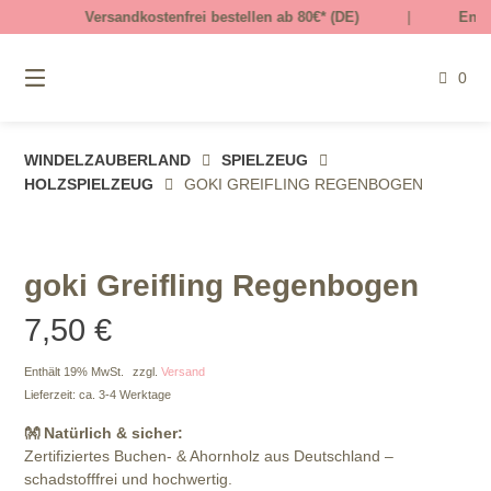
Springe
rsandkostenfrei bestellen ab 80€* (DE)
|
Entdecke unsere mi
zum
Inhalt
0
WINDELZAUBERLAND
SPIELZEUG
HOLZSPIELZEUG
GOKI GREIFLING REGENBOGEN
goki Greifling Regenbogen
7,50
€
Enthält 19% MwSt.
zzgl.
Versand
Lieferzeit: ca. 3-4 Werktage
👐 Natürlich & sicher:
Zertifiziertes Buchen- & Ahornholz aus Deutschland –
schadstofffrei und hochwertig.