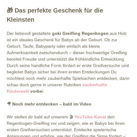
🎁
Das perfekte Geschenk für die
Kleinsten
Der liebevoll gestaltete
goki Greifling Regenbogen
aus Holz
ist ein ideales Geschenk für Babys ab der Geburt. Ob zur
Geburt, Taufe, Babyparty oder einfach als kleine
Aufmerksamkeit zwischendurch – dieser hochwertige Greifling
bereitet Freude und unterstützt die frühkindliche Entwicklung.
Durch seine handliche Form fördert er erste Greifversuche und
begleitet Babys sicher bei ihren ersten Entdeckungen.Du
möchtest noch mehr zauberhafte Spielsachen entdecken, dann
schau doch gerne in unserer Rubriken
zauberhafte
Kinderwelt
vorbe
i.
🎥
Noch mehr entdecken – bald im Video
Wir stellen dir bald auf unserem 🎬
YouTube-Kanal
den
Regenbogen-Greifling vor und zeigen, wie er Babys bei ihren
ersten Greifversuchen unterstützt. Entdecke spielerische
Anregungen und erfahre, wie der Greifling die Sinne fördert –