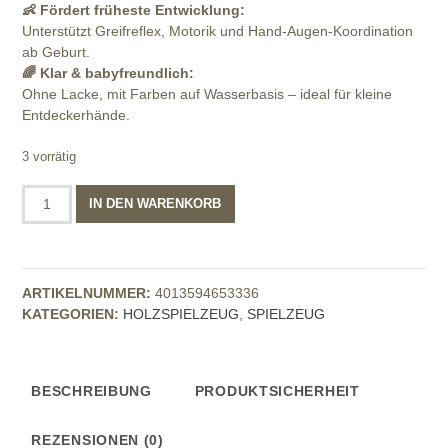
👶 Fördert früheste Entwicklung:
Unterstützt Greifreflex, Motorik und Hand-Augen-Koordination
ab Geburt.
🌈 Klar & babyfreundlich:
Ohne Lacke, mit Farben auf Wasserbasis – ideal für kleine
Entdeckerhände.
3 vorrätig
goki
IN DEN WARENKORB
Greifling
Regenbogen
Menge
ARTIKELNUMMER:
4013594653336
KATEGORIEN:
HOLZSPIELZEUG
,
SPIELZEUG
BESCHREIBUNG
PRODUKTSICHERHEIT
REZENSIONEN (0)