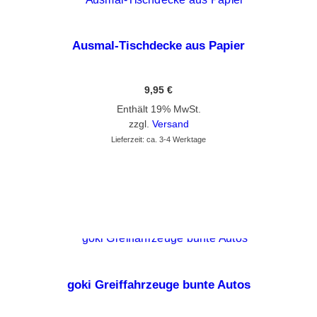
Ausmal-Tischdecke aus Papier
9,95
€
Enthält 19% MwSt.
zzgl.
Versand
Lieferzeit: ca. 3-4 Werktage
GEHE ZUM PRODUKT
Dieses Produkt weist mehrere Varianten auf. Die Optionen können auf der Produktseite gewählt werden
goki Greiffahrzeuge bunte Autos