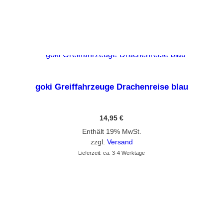
GEHE ZUM PRODUKT
goki Greiffahrzeuge Drachenreise blau
14,95
€
Enthält 19% MwSt.
zzgl.
Versand
Lieferzeit: ca. 3-4 Werktage
GEHE ZUM PRODUKT
Dieses Produkt weist mehrere Varianten auf. Die Optionen können auf der Produktseite gewählt werden