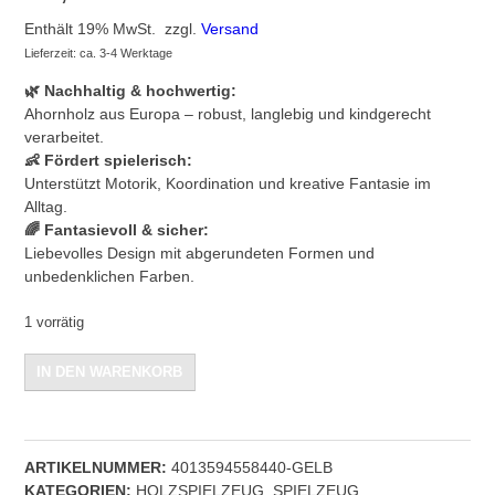
Enthält 19% MwSt.
zzgl.
Versand
Lieferzeit: ca. 3-4 Werktage
🌿 Nachhaltig & hochwertig:
Ahornholz aus Europa – robust, langlebig und kindgerecht
verarbeitet.
👶 Fördert spielerisch:
Unterstützt Motorik, Koordination und kreative Fantasie im
Alltag.
🌈 Fantasievoll & sicher:
Liebevolles Design mit abgerundeten Formen und
unbedenklichen Farben.
1 vorrätig
goki
IN DEN WARENKORB
Greiffahrzeuge
Tröpfchen
und
Mondfahrt
ARTIKELNUMMER:
4013594558440-GELB
gelb
KATEGORIEN:
HOLZSPIELZEUG
,
SPIELZEUG