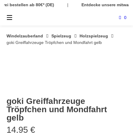
Springe
b 80€* (DE)
|
Entdecke unsere mitwachsende Kinderkle
zum
Inhalt
0
Windelzauberland
Spielzeug
Holzspielzeug
goki Greiffahrzeuge Tröpfchen und Mondfahrt gelb
goki Greiffahrzeuge
Tröpfchen und Mondfahrt
gelb
14,95
€