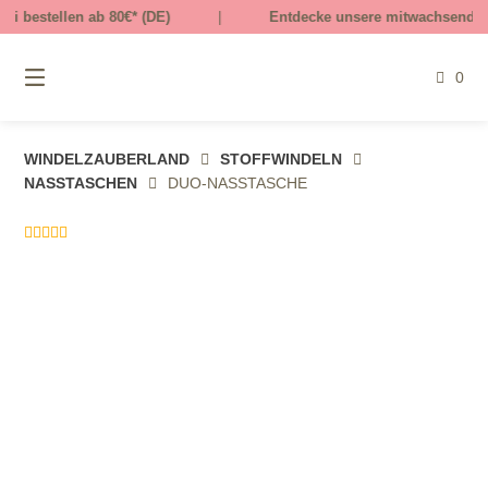
Springe
ab 80€* (DE)
|
Entdecke unsere mitwachsende Kinderkleidun
zum
Inhalt
0
WINDELZAUBERLAND
STOFFWINDELN
NASSTASCHEN
DUO-NASSTASCHE