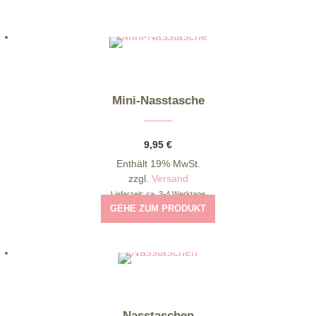
Dieses Produkt weist mehrere Varianten auf. Die Optionen können auf der Produktseite gewählt werden
Mini-Nasstasche
9,95
€
Enthält 19% MwSt.
zzgl.
Versand
Lieferzeit: ca. 3-4 Werktage
GEHE ZUM PRODUKT
Dieses Produkt weist mehrere Varianten auf. Die Optionen können auf der Produktseite gewählt werden
Nasstaschen