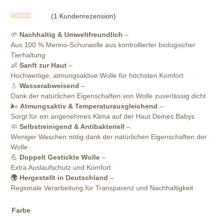
bis
(
1
Kundenrezension)
Bewertet mit
1
25,95 €
5.00
von 5,
🌱
Nachhaltig & Umweltfreundlich
–
basierend auf
Aus 100 % Merino-Schurwolle aus kontrollierter biologischer
Kundenbewertung
Tierhaltung
👶
Sanft zur Haut
–
Hochwertige, atmungsaktive Wolle für höchsten Komfort
💧
Wasserabweisend
–
Dank der natürlichen Eigenschaften von Wolle zuverlässig dicht
🌬️
Atmungsaktiv & Temperaturausgleichend
–
Sorgt für ein angenehmes Klima auf der Haut Deines Babys
🧼
Selbstreinigend & Antibakteriell
–
Weniger Waschen nötig dank der natürlichen Eigenschaften der
Wolle
💪
Doppelt Gestickte Wolle
–
Extra Auslaufschutz und Komfort
🌍 Hergestellt in Deutschland
–
Regionale Verarbeitung für Transparenz und Nachhaltigkeit
Farbe