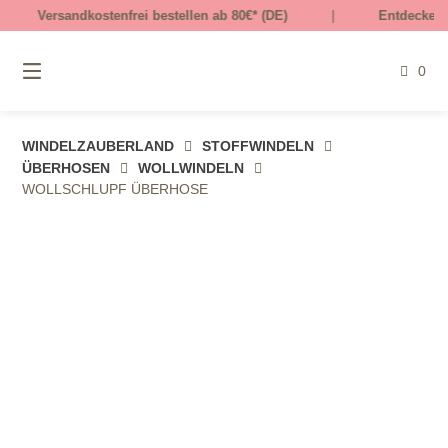
Springe
tenfrei bestellen ab 80€* (DE)
|
Entdecke unsere mitwachse
zum
Inhalt
0
WINDELZAUBERLAND
STOFFWINDELN
ÜBERHOSEN
WOLLWINDELN
WOLLSCHLUPF ÜBERHOSE