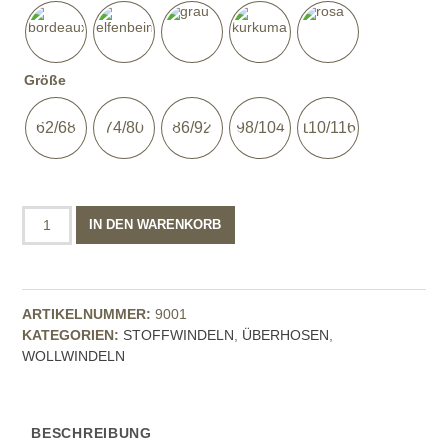
Größe
62/68
74/80
86/92
98/104
110/116
Wollschlupf
IN DEN WARENKORB
Überhose
Menge
ARTIKELNUMMER:
9001
KATEGORIEN:
STOFFWINDELN
,
ÜBERHOSEN
,
WOLLWINDELN
BESCHREIBUNG