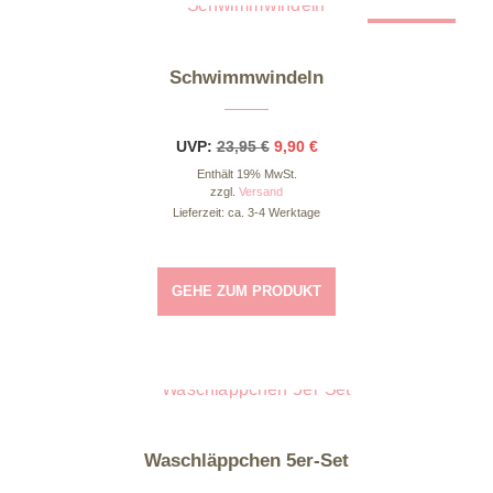
Dieses Produkt weist mehrere Varianten auf. Die Optionen können auf der Produktseite gewählt werden
ANGEBOT
Schwimmwindeln
Ursprünglicher
Aktueller
UVP:
23,95
€
9,90
€
Preis
Preis
Enthält 19% MwSt.
war:
ist:
23,95 €
9,90 €.
zzgl.
Versand
Lieferzeit: ca. 3-4 Werktage
GEHE ZUM PRODUKT
Dieses Produkt weist mehrere Varianten auf. Die Optionen können auf der Produktseite gewählt werden
Waschläppchen 5er-Set