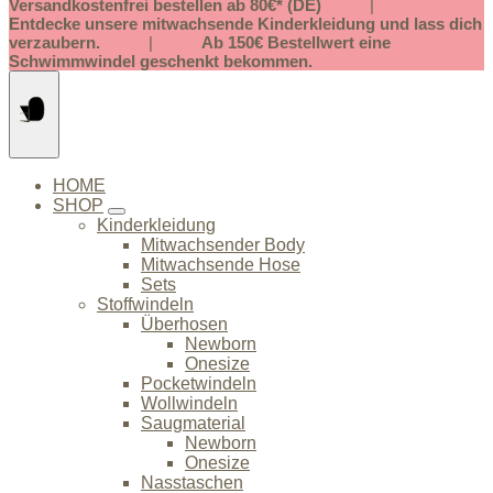
Springe
Versandkostenfrei bestellen ab 80€* (DE)
|
zum
Entdecke unsere mitwachsende Kinderkleidung und lass dich
Inhalt
verzaubern.
|
Ab 150€ Bestellwert eine
Schwimmwindel geschenkt bekommen.
HOME
SHOP
Kinderkleidung
Mitwachsender Body
Mitwachsende Hose
Sets
Stoffwindeln
Überhosen
Newborn
Onesize
Pocketwindeln
Wollwindeln
Saugmaterial
Newborn
Onesize
Nasstaschen