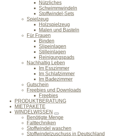
Nützliches
Schwimmwindeln
Stoffwindel-Sets
Spielzeug
Holzspielzeug
Malen und Basteln
Für Frauen
Binden
Slipeinlagen
Stilleinlagen
Reinigungspads
Nachhaltig Leben
Im Esszimmer
Im Schlafzimmer
Im Badezimmer
Gutschein
Freebies und Downloads
Freebies
PRODUKTBERATUNG
MIETPAKETE
WINDELWISSEN
Benötigte Menge
Falttechniken
Stoffwindel waschen
Stoffwindelzuschuss in Deutschland