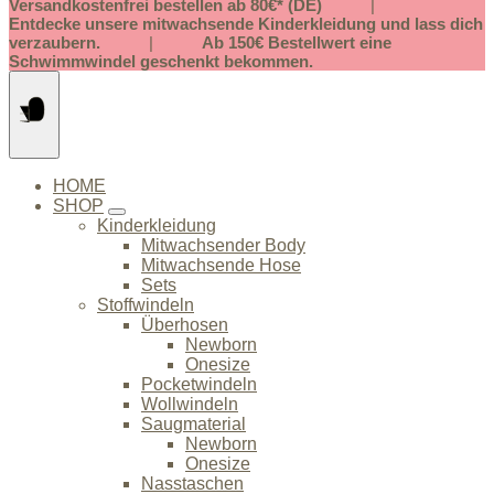
Springe
Versandkostenfrei bestellen ab 80€* (DE)
|
zum
Entdecke unsere mitwachsende Kinderkleidung und lass dich
Inhalt
verzaubern.
|
Ab 150€ Bestellwert eine
Schwimmwindel geschenkt bekommen.
HOME
SHOP
Kinderkleidung
Mitwachsender Body
Mitwachsende Hose
Sets
Stoffwindeln
Überhosen
Newborn
Onesize
Pocketwindeln
Wollwindeln
Saugmaterial
Newborn
Onesize
Nasstaschen