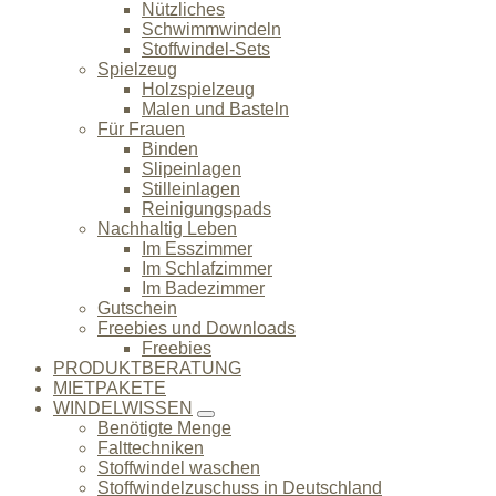
Nützliches
Schwimmwindeln
Stoffwindel-Sets
Spielzeug
Holzspielzeug
Malen und Basteln
Für Frauen
Binden
Slipeinlagen
Stilleinlagen
Reinigungspads
Nachhaltig Leben
Im Esszimmer
Im Schlafzimmer
Im Badezimmer
Gutschein
Freebies und Downloads
Freebies
PRODUKTBERATUNG
MIETPAKETE
WINDELWISSEN
Benötigte Menge
Falttechniken
Stoffwindel waschen
Stoffwindelzuschuss in Deutschland