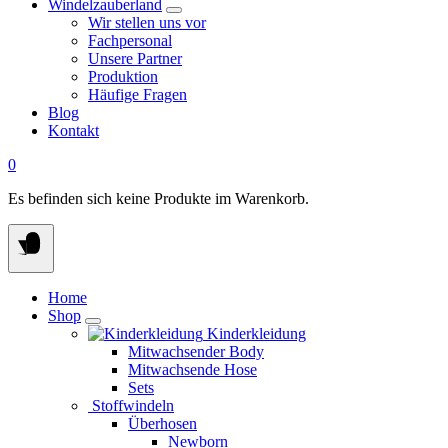
Windelzauberland
Wir stellen uns vor
Fachpersonal
Unsere Partner
Produktion
Häufige Fragen
Blog
Kontakt
0
Es befinden sich keine Produkte im Warenkorb.
Home
Shop
Kinderkleidung
Mitwachsender Body
Mitwachsende Hose
Sets
Stoffwindeln
Überhosen
Newborn