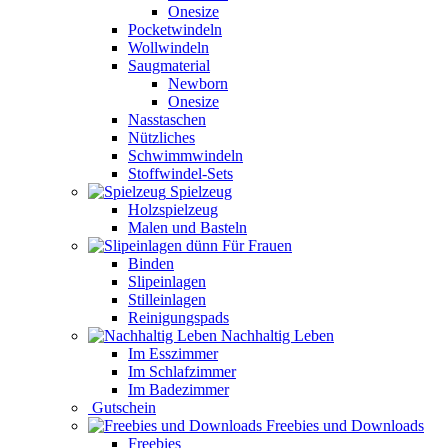
Onesize
Pocketwindeln
Wollwindeln
Saugmaterial
Newborn
Onesize
Nasstaschen
Nützliches
Schwimmwindeln
Stoffwindel-Sets
Spielzeug
Holzspielzeug
Malen und Basteln
Für Frauen
Binden
Slipeinlagen
Stilleinlagen
Reinigungspads
Nachhaltig Leben
Im Esszimmer
Im Schlafzimmer
Im Badezimmer
Gutschein
Freebies und Downloads
Freebies