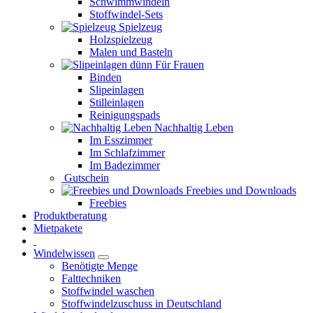
Schwimmwindeln
Stoffwindel-Sets
Spielzeug
Holzspielzeug
Malen und Basteln
Für Frauen
Binden
Slipeinlagen
Stilleinlagen
Reinigungspads
Nachhaltig Leben
Im Esszimmer
Im Schlafzimmer
Im Badezimmer
Gutschein
Freebies und Downloads
Freebies
Produktberatung
Mietpakete
Windelwissen
Benötigte Menge
Falttechniken
Stoffwindel waschen
Stoffwindelzuschuss in Deutschland