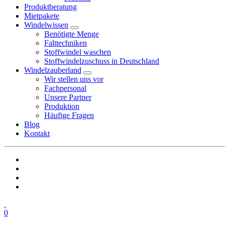
Produktberatung
Mietpakete
Windelwissen
Benötigte Menge
Falttechniken
Stoffwindel waschen
Stoffwindelzuschuss in Deutschland
Windelzauberland
Wir stellen uns vor
Fachpersonal
Unsere Partner
Produktion
Häufige Fragen
Blog
Kontakt
0