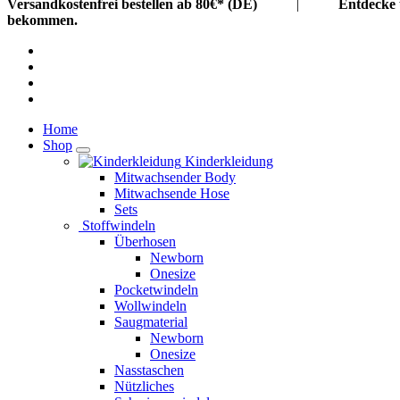
Springe
Versandkostenfrei bestellen ab 80€* (DE)
|
Entdecke 
zum
bekommen.
Inhalt
Home
Shop
Kinderkleidung
Mitwachsender Body
Mitwachsende Hose
Sets
Stoffwindeln
Überhosen
Newborn
Onesize
Pocketwindeln
Wollwindeln
Saugmaterial
Newborn
Onesize
Nasstaschen
Nützliches